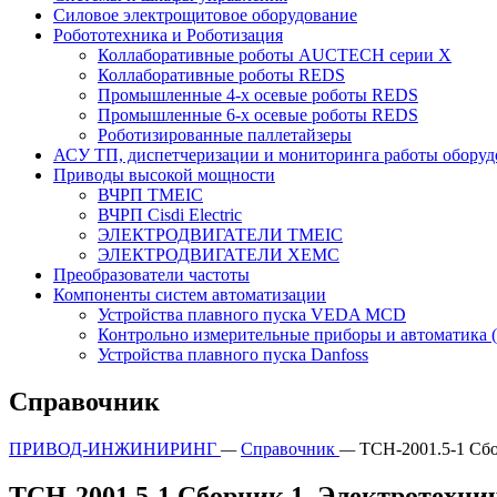
Силовое электрощитовое оборудование
Робототехника и Роботизация
Коллаборативные роботы AUCTECH серии Х
Коллаборативные роботы REDS
Промышленные 4-х осевые роботы REDS
Промышленные 6-х осевые роботы REDS
Роботизированные паллетайзеры
АСУ ТП, диспетчеризации и мониторинга работы оборуд
Приводы высокой мощности
ВЧРП TMEIC
ВЧРП Сisdi Electric
ЭЛЕКТРОДВИГАТЕЛИ TMEIC
ЭЛЕКТРОДВИГАТЕЛИ XEMC
Преобразователи частоты
Компоненты систем автоматизации
Устройства плавного пуска VEDA MCD
Контрольно измерительные приборы и автоматика
Устройства плавного пуска Danfoss
Справочник
ПРИВОД-ИНЖИНИРИНГ
—
Справочник
—
ТСН-2001.5-1 Сбо
ТСН-2001.5-1 Сборник 1. Электротехни