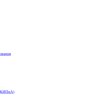
ования
 (КИПиА)