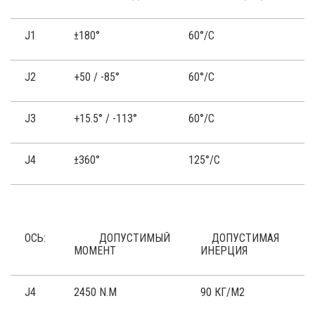
J1
±180°
60°/С
J2
+50 / -85°
60°/С
J3
+15.5° / -113°
60°/С
J4
±360°
125°/С
ОСЬ:
ДОПУСТИМЫЙ
ДОПУСТИМАЯ
МОМЕНТ
ИНЕРЦИЯ
J4
2450 N.M
90 КГ/М2