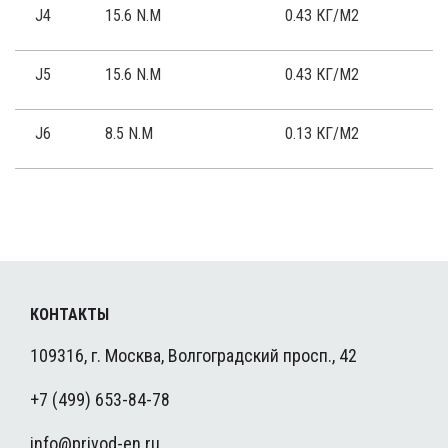
J4
15.6 N.M
0.43 КГ/М2
J5
15.6 N.M
0.43 КГ/М2
J6
8.5 N.M
0.13 КГ/М2
КОНТАКТЫ
109316, г. Москва, Волгоградский просп., 42
+7 (499) 653-84-78
info@privod-en.ru