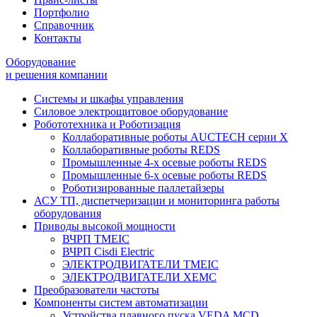
Портфолио
Справочник
Контакты
Оборудование
и решения компании
Системы и шкафы управления
Силовое электрощитовое оборудование
Робототехника и Роботизация
Коллаборативные роботы AUCTECH серии Х
Коллаборативные роботы REDS
Промышленные 4-х осевые роботы REDS
Промышленные 6-х осевые роботы REDS
Роботизированные паллетайзеры
АСУ ТП, диспетчеризации и мониторинга работы
оборудования
Приводы высокой мощности
ВЧРП TMEIC
ВЧРП Сisdi Electric
ЭЛЕКТРОДВИГАТЕЛИ TMEIC
ЭЛЕКТРОДВИГАТЕЛИ XEMC
Преобразователи частоты
Компоненты систем автоматизации
Устройства плавного пуска VEDA MCD