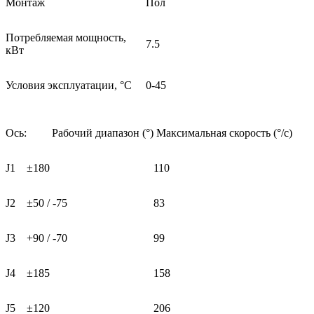
Монтаж
Пол
Потребляемая мощность,
7.5
кВт
Условия эксплуатации, °C
0-45
Ось:
Рабочий диапазон (°)
Максимальная скорость (°/с)
J1
±180
110
J2
±50 / -75
83
J3
+90 / -70
99
J4
±185
158
J5
±120
206