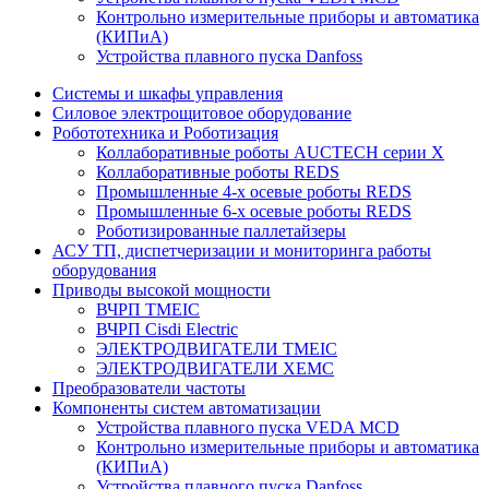
Контрольно измерительные приборы и автоматика
(КИПиА)
Устройства плавного пуска Danfoss
Системы и шкафы управления
Силовое электрощитовое оборудование
Робототехника и Роботизация
Коллаборативные роботы AUCTECH серии Х
Коллаборативные роботы REDS
Промышленные 4-х осевые роботы REDS
Промышленные 6-х осевые роботы REDS
Роботизированные паллетайзеры
АСУ ТП, диспетчеризации и мониторинга работы
оборудования
Приводы высокой мощности
ВЧРП TMEIC
ВЧРП Сisdi Electric
ЭЛЕКТРОДВИГАТЕЛИ TMEIC
ЭЛЕКТРОДВИГАТЕЛИ XEMC
Преобразователи частоты
Компоненты систем автоматизации
Устройства плавного пуска VEDA MCD
Контрольно измерительные приборы и автоматика
(КИПиА)
Устройства плавного пуска Danfoss