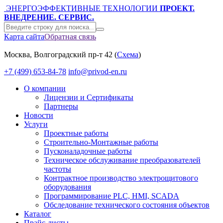
ЭНЕРГОЭФФЕКТИВНЫЕ ТЕХНОЛОГИИ
ПРОЕКТ.
ВНЕДРЕНИЕ. СЕРВИС.
Карта сайта
Обратная связь
Москва, Волгоградский пр-т 42 (
Схема
)
+7 (499) 653-84-78
info@privod-en.ru
О компании
Лицензии и Сертификаты
Партнеры
Новости
Услуги
Проектные работы
Строительно-Монтажные работы
Пусконаладочные работы
Техническое обслуживание преобразователей
частоты
Контрактное производство электрощитового
оборудования
Программирование PLC, HMI, SCADA
Обследование технического состояния объектов
Каталог
Прайс-листы